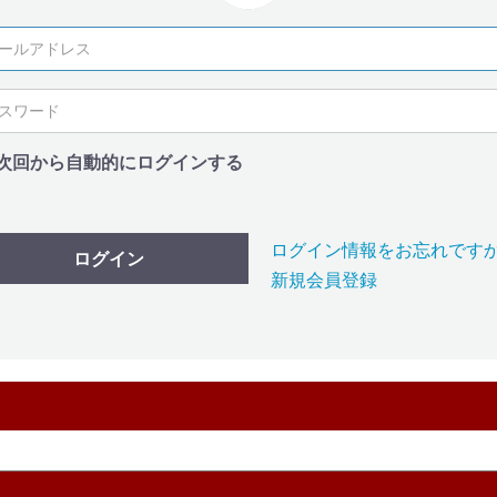
次回から自動的にログインする
ログイン情報をお忘れです
ログイン
新規会員登録