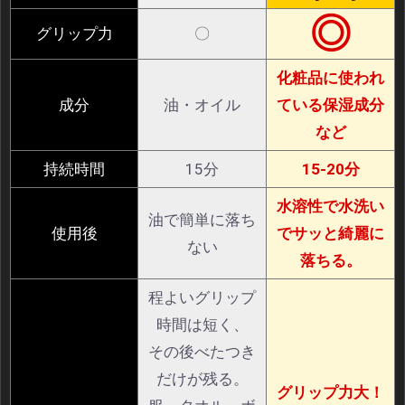
◎
グリップ力
〇
化粧品に使われ
成分
油・オイル
ている保湿成分
など
持続時間
15分
15-20分
水溶性で水洗い
油で簡単に落ち
使用後
でサッと綺麗に
ない
落ちる。
程よいグリップ
時間は短く、
その後べたつき
だけが残る。
グリップ力大！