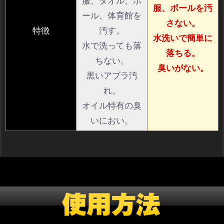
服、タオル、ボ
服、ボールを汚
ール、体育館を
さない。
特徴
汚す。
水洗いで簡単に
水で洗っても落
落ちる。
ちない。
臭いがない。
黒いアブラ汚
れ。
オイル特有の臭
いにおい。